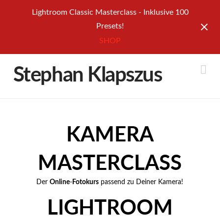
Lightroom Classic Masterclass - Inklusive 100
Presets!
SHOP
Na
Stephan Klapszus
KAMERA
MASTERCLASS
Der
Online
-
Fotokurs
passend zu Deiner Kamera!
LIGHTROOM