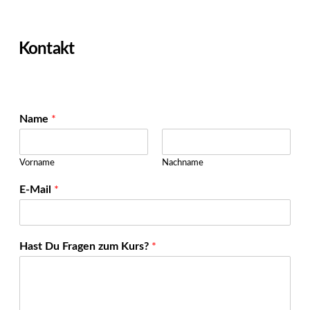
Kontakt
Name
*
Vorname
Nachname
z
E-Mail
*
u
m
K
u
Hast Du Fragen zum Kurs?
*
r
s
?
D
u