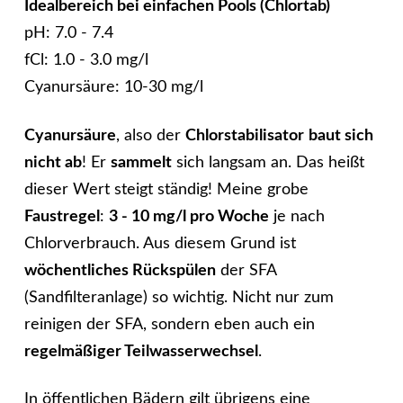
Idealbereich bei einfachen Pools (Chlortab)
pH: 7.0 - 7.4
fCl: 1.0 - 3.0 mg/l
Cyanursäure: 10-30 mg/l
Cyanursäure
, also der
Chlorstabilisator
baut sich
nicht ab
! Er
sammelt
sich langsam an. Das heißt
dieser Wert steigt ständig! Meine grobe
Faustregel
:
3 - 10 mg/l pro Woche
je nach
Chlorverbrauch. Aus diesem Grund ist
wöchentliches Rückspülen
der SFA
(Sandfilteranlage) so wichtig. Nicht nur zum
reinigen der SFA, sondern eben auch ein
regelmäßiger Teilwasserwechsel
.
In öffentlichen Bädern gilt übrigens eine