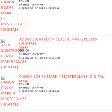
€
99,00
ENTHÄLT 19% MWST.
LIEFERZEIT: SOFORT LIEFERBAR
ADOBE LIGHTROOM CLASSIC MASTERCLASS
[DIGITAL]
€
99,00
BEWERTET
MIT
5.00
ENTHÄLT 19% MWST.
VON 5
LIEFERZEIT: SOFORT LIEFERBAR
CANON EOS R6 MARK II MASTERCLASS [DIGITAL]
€
99,00
BEWERTET
MIT
5.00
ENTHÄLT 19% MWST.
VON 5
LIEFERZEIT: SOFORT LIEFERBAR