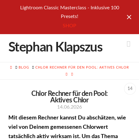
Lightroom Classic Masterclass - Inklusive 100
Presets!
SHOP
Na
Stephan Klapszus
HOME
BLOG
CHLOR RECHNER FÜR DEN POOL: AKTIVES CHLOR
14
Chlor Rechner für den Pool:
Aktives Chlor
14.06.2026
Mit diesem Rechner kannst Du abschätzen, wie
viel von Deinem gemessenen Chlorwert
tatsächlich aktiv wirksam ist. Um das Thema