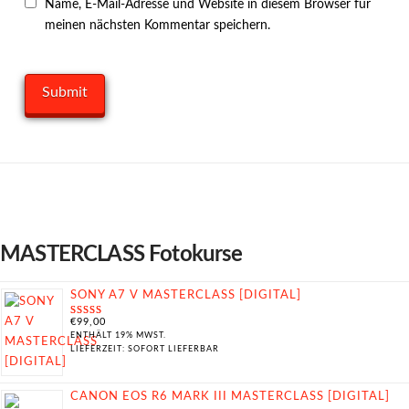
Name, E-Mail-Adresse und Website in diesem Browser für
meinen nächsten Kommentar speichern.
MASTERCLASS Fotokurse
SONY A7 V MASTERCLASS [DIGITAL]
€
99,00
BEWERTET
MIT
5.00
ENTHÄLT 19% MWST.
VON 5
LIEFERZEIT: SOFORT LIEFERBAR
CANON EOS R6 MARK III MASTERCLASS [DIGITAL]