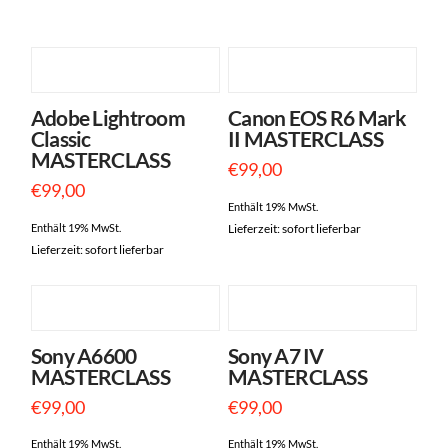
Adobe Lightroom
Canon EOS R6 Mark
5.00
5.00
Classic
II MASTERCLASS
MASTERCLASS
€
99,00
€
99,00
Enthält 19% MwSt.
Enthält 19% MwSt.
Lieferzeit: sofort lieferbar
Lieferzeit: sofort lieferbar
Sony A6600
Sony A7 IV
5.00
5.00
MASTERCLASS
MASTERCLASS
€
99,00
€
99,00
Enthält 19% MwSt.
Enthält 19% MwSt.