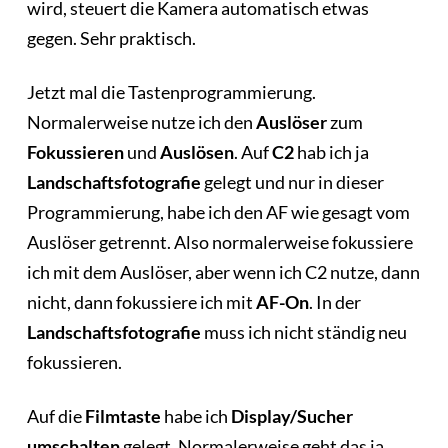
wird, steuert die Kamera automatisch etwas
gegen. Sehr praktisch.
Jetzt mal die Tastenprogrammierung.
Normalerweise nutze ich den
Auslöser
zum
Fokussieren
und
Auslösen
. Auf
C2
hab ich ja
Landschaftsfotografie
gelegt und nur in dieser
Programmierung, habe ich den AF wie gesagt vom
Auslöser getrennt. Also normalerweise fokussiere
ich mit dem Auslöser, aber wenn ich C2 nutze, dann
nicht, dann fokussiere ich mit
AF-On
. In der
Landschaftsfotografie
muss ich nicht ständig neu
fokussieren.
Auf die
Filmtaste
habe ich
Display/Sucher
umschalten
gelegt. Normalerweise geht das ja