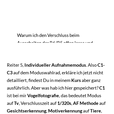
Warum ich den Verschluss beim
Ausschalten der R6/R5 offen lasse und
den Staubschutz nicht nutze.
Reiter 5,
Individueller Aufnahmemodus
. Also
C1-
C3
auf dem Moduswahlrad, erkläre ich jetzt nicht
detailliert, findest Du in meinem
Kurs
aber ganz
ausführlich. Aber was hab ich hier gespeichert?
C1
ist bei mir
Vogelfotografie
, das bedeutet Modus
auf
Tv
, Verschlusszeit auf
1/320s
,
AF Methode
auf
Gesichtserkennung
,
Motiverkennung
auf
Tiere
,