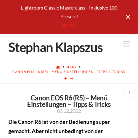
Lightroom Classic Masterclass - Inklusive 100
Presets!
SHOP
Na
Stephan Klapszus
HOME
BLOG
CANON EOS R6 (R5) - MENÜ EINSTELLUNGEN - TIPPS & TRICKS
1
Canon EOS R6 (R5) – Menü
Einstellungen – Tipps & Tricks
03.12.2022
Die Canon R6 ist von der Bedienung super
gemacht. Aber nicht unbedingt von der