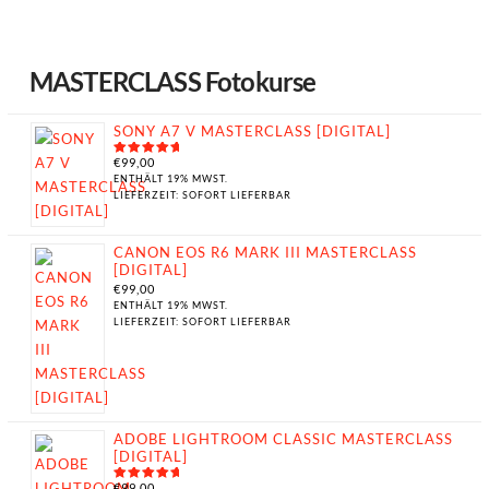
MASTERCLASS Fotokurse
SONY A7 V MASTERCLASS [DIGITAL]
€
99,00
BEWERTET
MIT
5.00
ENTHÄLT 19% MWST.
VON 5
LIEFERZEIT: SOFORT LIEFERBAR
CANON EOS R6 MARK III MASTERCLASS
[DIGITAL]
€
99,00
ENTHÄLT 19% MWST.
LIEFERZEIT: SOFORT LIEFERBAR
ADOBE LIGHTROOM CLASSIC MASTERCLASS
[DIGITAL]
€
99,00