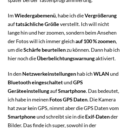
später bei der Tastenprogrammierung.
Im
Wiedergabemenü
, habe ich die
Vergrößerung
auf
tatsächliche Größe
verstellt. Ich will nicht
lange hin und her zoomen, sondern beim Ansehen
der Fotos will ich immer gleich
auf 100 % zoomen
,
um die
Schärfe beurteilen
zu können. Dann hab ich
hier noch die
Überbelichtungswarnung
aktiviert.
In den
Netzwerkeinstellungen
hab ich
WLAN
und
Bluetooth
eingeschaltet
und
GPS
Geräteeinstellung
auf
Smartphone
. Das bedeutet,
ich habe in meinen
Fotos GPS Daten
. Die Kamera
hat zwar kein GPS, nimmt aber die GPS Daten vom
Smartphone
und schreibt sie in die
Exif-Daten
der
Bilder. Das finde ich super, sowohl in der