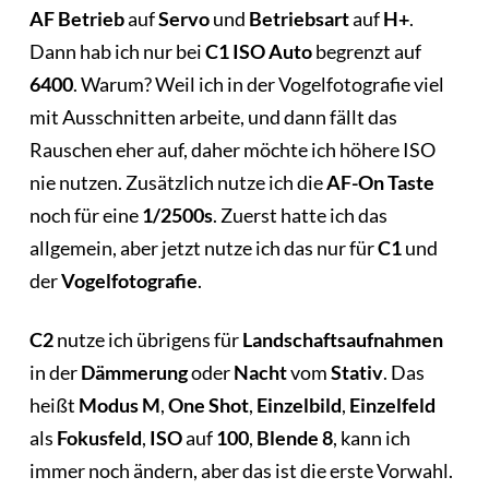
AF Betrieb
auf
Servo
und
Betriebsart
auf
H+
.
Dann hab ich nur bei
C1
ISO Auto
begrenzt auf
6400
. Warum? Weil ich in der Vogelfotografie viel
mit Ausschnitten arbeite, und dann fällt das
Rauschen eher auf, daher möchte ich höhere ISO
nie nutzen. Zusätzlich nutze ich die
AF-On
Taste
noch für eine
1/2500s
. Zuerst hatte ich das
allgemein, aber jetzt nutze ich das nur für
C1
und
der
Vogelfotografie
.
C2
nutze ich übrigens für
Landschaftsaufnahmen
in der
Dämmerung
oder
Nacht
vom
Stativ
. Das
heißt
Modus M
,
One Shot
,
Einzelbild
,
Einzelfeld
als
Fokusfeld
,
ISO
auf
100
,
Blende 8
, kann ich
immer noch ändern, aber das ist die erste Vorwahl.