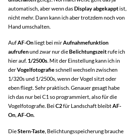
automatisch, aber wenn das
Display abgekappt
ist,
nicht mehr. Dann kann ich aber trotzdem noch von
Hand umschalten.
Auf
AF-On
liegt bei mir
Aufnahmefunktion
aufrufen
und zwar nur die
Belichtungszeit
rufe ich
hier auf.
1/2500s
. Mit der Einstellung kann ich in
der
Vogelfotografie
schnell wechseln zwischen
1/320s und 1/2500s, wenn der Vogel sitzt oder
eben fliegt. Sehr praktisch. Genauer gesagt habe
ich das nur bei C1 so programmiert, also für die
Vogelfotografie. Bei
C2
für Landschaft bleibt
AF-
On
,
AF-On
.
Die
Stern-Taste
, Belichtungsspeicherung brauche