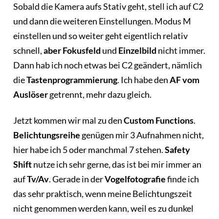
Sobald die Kamera aufs Stativ geht, stell ich auf C2
und dann die weiteren Einstellungen. Modus M
einstellen und so weiter geht eigentlich relativ
schnell,
aber
Fokusfeld
und
Einzelbild
nicht immer.
Dann hab ich noch etwas bei C2 geändert, nämlich
die
Tastenprogrammierung
. Ich habe den
AF vom
Auslöser
getrennt, mehr dazu gleich.
Jetzt kommen wir mal zu den
Custom Functions
.
Belichtungsreihe
genügen mir 3 Aufnahmen nicht,
hier habe ich 5 oder manchmal 7 stehen.
Safety
Shift
nutze ich sehr gerne, das ist bei mir immer an
auf
Tv/Av
. Gerade in der
Vogelfotografie
finde ich
das sehr praktisch, wenn meine Belichtungszeit
nicht genommen werden kann, weil es zu dunkel